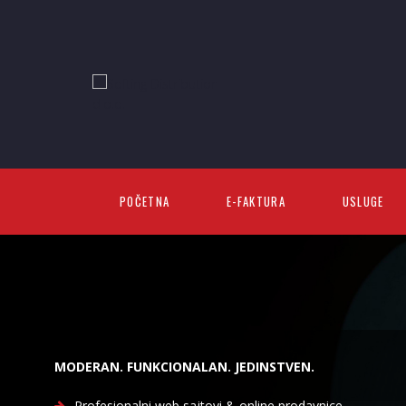
POČETNA
E-FAKTURA
USLUGE
MODERAN. FUNKCIONALAN. JEDINSTVEN.
Profesionalni web sajtovi & online prodavnice