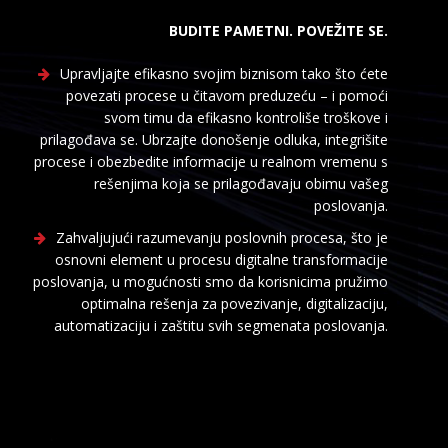
BUDITE PAMETNI. POVEŽITE SE.
Upravljajte efikasno svojim biznisom tako što ćete
povezati procese u čitavom preduzeću – i pomoći
svom timu da efikasno kontroliše troškove i
prilagođava se. Ubrzajte donošenje odluka, integrišite
procese i obezbedite informacije u realnom vremenu s
rešenjima koja se prilagođavaju obimu vašeg
poslovanja.
Zahvaljujući razumevanju poslovnih procesa, što je
osnovni element u procesu digitalne transformacije
poslovanja, u mogućnosti smo da korisnicima pružimo
optimalna rešenja za povezivanje, digitalizaciju,
automatizaciju i zaštitu svih segmenata poslovanja.